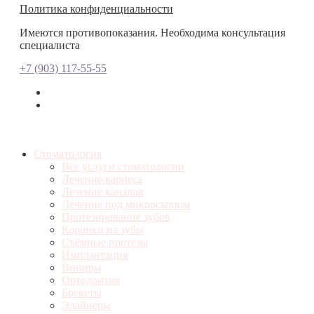
Политика конфиденциальности
Имеются противопоказания. Необходима консультация
специалиста
+7 (903) 117-55-55
Стоматология
Все услуги стоматологии
Лечение кариеса
Лечение каналов
Лечение под микроскопом
Протезирование зубов
Коронки на зубы
Съёмные протезы
Имплантация
Виниры
Ортодонтия
Брекеты
Элайнеры