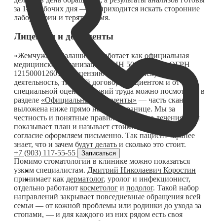
за 1–3 рабочих дня — не приходится искать сторонние
лаборатории и терять время.
Лицензия и документы
«Жемчужина Балашихи» работает как официальная
медицинская организация: ИНН 5001142825, ОГРН
1215000126010. Лицензию на медицинскую
деятельность, типовой договор с пациентом и отчёт о
специальной оценке условий труда можно посмотреть в
разделе
«Официальные документы»
— часть сканов
выложена ниже прямо на этой странице. Мы за
честность и понятные правила: до начала лечения врач
показывает план и называет стоимость, а договор и
согласие оформляем письменно. Так пациент заранее
знает, что и зачем будут делать и сколько это стоит.
+7 (903) 117-55-55
Записаться
Помимо стоматологии в клинике можно показаться
узким специалистам.
Дмитрий Николаевич Коростин
принимает как
дерматолог
, уролог и инфекционист,
отдельно работают
косметолог
и
подолог
. Такой набор
направлений закрывает повседневные обращения всей
семьи — от кожной проблемы или родинки до ухода за
стопами, — и для каждого из них рядом есть своя