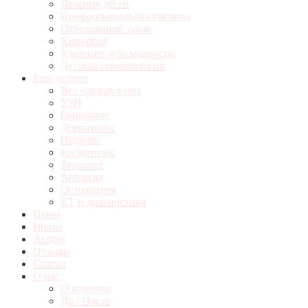
Лечение дёсен
Профессиональная гигиена
Отбеливание зубов
Хирургия
Удаление зуба мудрости
Детская стоматология
Ещё услуги
Все направления
УЗИ
Гинеколог
Дерматолог
Подолог
Косметолог
Терапевт
Анализы
Остеопатия
КТ и диагностика
Цены
Врачи
Акции
Отзывы
Статьи
О нас
О клинике
До / После