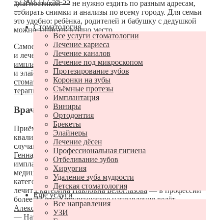
+7 903 117-55-55
диагностикой — не нужно ездить по разным адресам,
собирать снимки и анализы по всему городу. Для семьи
это удобно: ребёнка, родителей и бабушку с дедушкой
Стоматология
можно записать в одно место.
Все услуги стоматологии
Лечение кариеса
Самое большое отделение —
стоматология
. Это терапия
Лечение каналов
и лечение кариеса,
хирургия
и
удаление зубов
,
Лечение под микроскопом
имплантация
и протезирование,
ортодонтия
с брекетами
Протезирование зубов
и элайнерами,
виниры
и отдельный приём
детского
Коронки на зубы
стоматолога
. Рядом работают
гинекология
с УЗИ,
Съёмные протезы
терапия
,
остеопатия
,
косметология
и
подология
.
Имплантация
Виниры
Врачи клиники
Ортодонтия
Брекеты
Приём ведут врачи с большим стажем и
Элайнеры
квалификационными категориями — на сложные
Лечение дёсен
случаи в клинике есть к кому обратиться.
Сергей
Профессиональная гигиена
Геннадьевич Журенко
— стоматолог-хирург и
Отбеливание зубов
имплантолог, челюстно-лицевой хирург, кандидат
Хирургия
медицинских наук, высшая квалификационная
Удаление зуба мудрости
категория, стаж более 32 лет. Зубы у взрослых и детей
Детская стоматология
лечит
Екатерина Павловна Белоглазова
— в профессии
Ещё услуги
более 22 лет. Хирургическое направление ведёт
Все направления
Александр Игоревич Петров
, протезирование и коронки
УЗИ
—
Наталья Владимировна Шалдина
, а прикус, брекеты