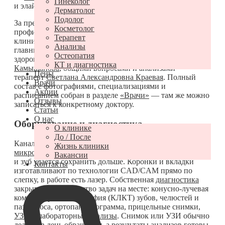
Гинеколог
и элайнеры — ортодонт
Альбина Хайдяровна Бахтеева
.
Дерматолог
Подолог
За пределами стоматологии тоже принимают
Косметолог
профильные специалисты. Общее руководство
Терапевт
клиникой и приём по остеопатии и ревматологии ведёт
Анализы
главный врач
Алексей Валерьевич Голюков
. Женским
Остеопатия
здоровьем занимается гинеколог
Ольга Валерьевна
КТ и диагностика
Камышанова
, общими вопросами и анализами —
Цены
терапевт
Светлана Александровна Краевая
. Полный
Врачи
состав с фотографиями, специализациями и
Акции
расписанием собран в разделе
«Врачи»
— там же можно
Отзывы
записаться к конкретному доктору.
Статьи
О нас
Оборудование и диагностика
О клинике
До / После
Каналы и кариес стоматологи лечат
под операционным
Жизнь клиники
микроскопом
— так видно то, что не разглядеть глазом,
Вакансии
и зуб удаётся сохранить дольше. Коронки и вкладки
Контакты
изготавливают по технологии CAD/CAM прямо по
слепку, в работе есть лазер. Собственная
диагностика
закрывает большинство задач на месте: конусно-лучевая
компьютерная томография (КЛКТ) зубов, челюстей и
пазух носа, ортопантомограмма, прицельные снимки,
УЗИ
и лабораторные
анализы
. Снимок или УЗИ обычно
делают в день обращения, а результаты анализов готовы