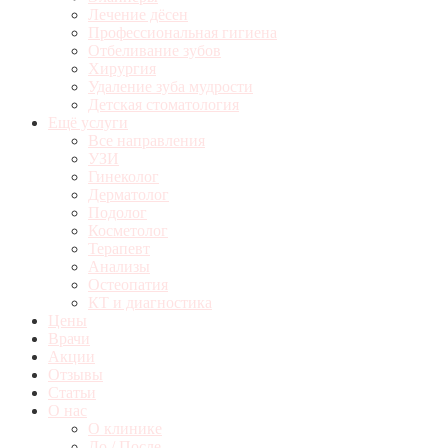
Лечение дёсен
Профессиональная гигиена
Отбеливание зубов
Хирургия
Удаление зуба мудрости
Детская стоматология
Ещё услуги
Все направления
УЗИ
Гинеколог
Дерматолог
Подолог
Косметолог
Терапевт
Анализы
Остеопатия
КТ и диагностика
Цены
Врачи
Акции
Отзывы
Статьи
О нас
О клинике
До / После