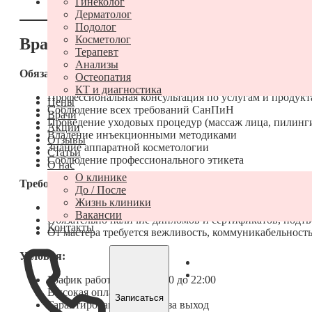
Гинеколог
стабильная выплата заработной платы 2 раза в месяц
Дерматолог
Подолог
Косметолог
Врач-косметолог
Терапевт
Анализы
Обязанности
:
Остеопатия
КТ и диагностика
Профессиональная консультация по услугам и продукт
Цены
Соблюдение всех требований СанПиН
Врачи
Проведение уходовых процедур (массаж лица, пилинги,
Акции
Владение инъекционными методиками
Отзывы
Знание аппаратной косметологии
Статьи
Соблюдение профессионального этикета
О нас
О клинике
Требования:
До / После
Жизнь клиники
Опыт работы: от 5 лет
Вакансии
Обязательно наличие дипломов и сертификатов, под
Контакты
От мастера требуется вежливость, коммуникабельность
Условия:
График работы 2/2, с 10:00 до 22:00
Высокая оплата труда
Записаться
Гарантированная оплата за выход