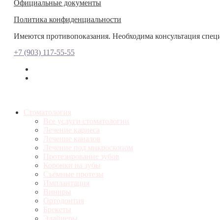
Официальные документы
Политика конфиденциальности
Имеются противопоказания. Необходима консультация спец
+7 (903) 117-55-55
Стоматология
Все услуги стоматологии
Лечение кариеса
Лечение каналов
Лечение под микроскопом
Протезирование зубов
Коронки на зубы
Съёмные протезы
Имплантация
Виниры
Ортодонтия
Брекеты
Элайнеры