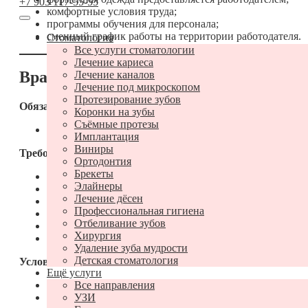
+7 903 117-55-55
комфортные условия труда;
программы обучения для персонала;
сменный график работы на территории работодателя.
Стоматология
Все услуги стоматологии
Лечение кариеса
Врач УЗИ
Лечение каналов
Лечение под микроскопом
Протезирование зубов
Обязанности:
Коронки на зубы
Съёмные протезы
проведение УЗИ внутренних органов
Имплантация
Виниры
Требования:
Ортодонтия
Брекеты
наличие действующего сертификата (или свидетельств
Элайнеры
уверенное владение компьютером на уровне пользоват
Лечение дёсен
вежливость в общении с пациентами и коллегами
Профессиональная гигиена
стрессоустойчивость
Отбеливание зубов
полная занятость
Хирургия
владение методиками: ЭХО-КГ, УЗИ органов брюшной 
Удаление зуба мудрости
Детская стоматология
Условия:
Ещё услуги
Все направления
трудоустройство в соответствии с ТК
УЗИ
работа на современном оборудовании