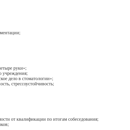
ументации;
четыре руки»;
о учреждения;
кое дело в стоматологии»;
ость, стрессоустойчивость;
имости от квалификации по итогам собеседования;
иков;